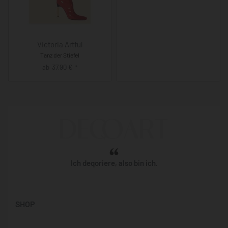
Victoria Artful
Tanz der Stiefel
ab
37,90
€
*
Ich deqoriere, also bin ich.
SHOP