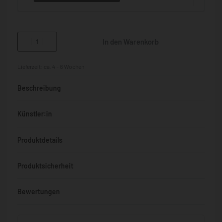
In den Warenkorb
Lieferzeit:
ca. 4 - 6 Wochen
Beschreibung
Künstler:in
Produktdetails
Produktsicherheit
Bewertungen
Bewertet mit
0
von 5