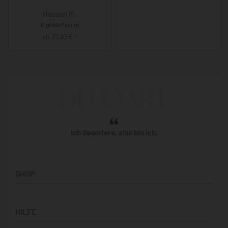
Hassan M.
Digitale Fusion
ab
37,90
€
*
Ich deqoriere, also bin ich.
SHOP
Künstler:innen
HILFE
Bilderwände