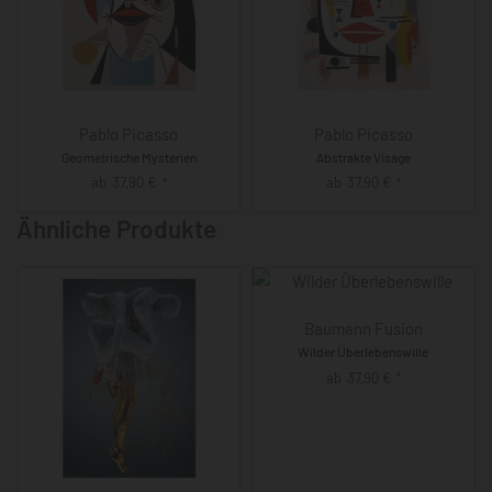
Pablo Picasso
Pablo Picasso
Geometrische Mysterien
Abstrakte Visage
ab
37,90
€
ab
37,90
€
*
*
Ähnliche Produkte
Baumann Fusion
Wilder Überlebenswille
ab
37,90
€
*