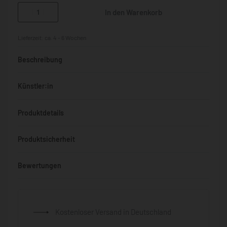
In den Warenkorb
Lieferzeit:
ca. 4 - 6 Wochen
Beschreibung
Künstler:in
Produktdetails
Produktsicherheit
Bewertungen
Bewertet mit
0
von 5
Kostenloser Versand in Deutschland