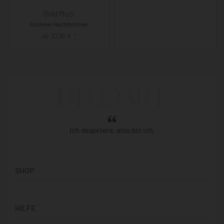
Gold Muzi
Goldener Nachthimmel
ab
37,90
€
*
Ich deqoriere, also bin ich.
SHOP
Künstler:innen
HILFE
Bilderwände