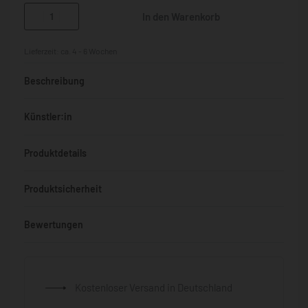
In den Warenkorb
Lieferzeit:
ca. 4 - 6 Wochen
Beschreibung
Künstler:in
Produktdetails
Produktsicherheit
Bewertungen
Bewertet mit
0
von 5
Kostenloser Versand in Deutschland