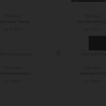
Mia Urban
Mia Urban
lüchtende Träume
Herz der Hoffnu
ab
32,90
€
ab
37,90
€
*
*
Nina Ardent
Vogt Vision
ähnenregenbogen
Regengeflüster
ab
37,90
€
ab
37,90
€
*
*