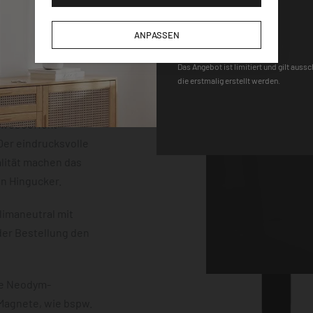
der einem
DEQOART5
m Stärke. Die
ANPASSEN
neten, einem Stift
 sind vollständig
Das Angebot ist limitiert und gilt auss
die erstmalig erstellt werden.
uss mit einem
erten
chwebeeffekt
er eindrucksvolle
lität machen das
en Hingucker.
limaneutral mit
der Bestellung den
ke Neodym-
 Magnete, wie bspw.