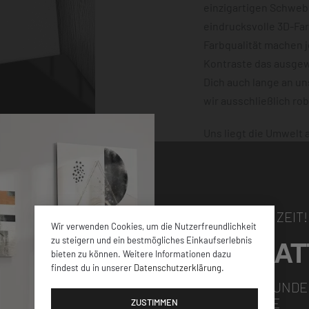
einzigartigen Schwebe
eindrucksvolle 3D-Fa
Farbqualität machen 
Kontraste das ausgewä
Dich auch lange an u
wir ausschließlich ro
Uns liegt die Umwelt
klimaneutral und mit
dafür, dass Deine Bes
damit nichts schiefge
NUR FÜR KURZE ZEIT!
Wir verwenden Cookies, um die Nutzerfreundlichkeit
5% RABAT
zu steigern und ein bestmögliches Einkaufserlebnis
bieten zu können. Weitere Informationen dazu
findest du in unserer
Datenschutzerklärung
.
elen verschiedenen
FÜR ALLE NEUKUNDE
GUTSCHEINCODE
iner
ZUSTIMMEN