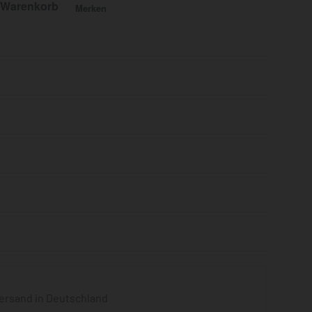
 Warenkorb
Merken
Bewertet mit
0
von 5
ersand in Deutschland