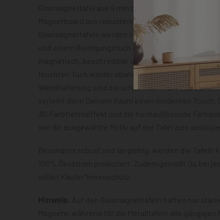
Glasmagnettafel aus 4 mm dickem Sicherheitsglas o
Magnetboard aus robustem Metallblech mit ca. 0,7 m
Glasmagnettafeln werden inklusive zwei Neodym-Mag
und einem Reinigungstuch geliefert. Beide Varianten
magnetisch, beschreibbar und lassen sich im Anschl
feuchten Tuch wieder abwischen. Dank der vormonti
Wandhalterung sind sie schnell montiert und der S
verleiht dann Deinem Raum einen modernen Touch. D
3D-Farbtiefeneffekt und die hochauflösende Farbqua
von dir ausgewählte Motiv auf der Tafel zum absolut
Besonders robust und langlebig, werden die Tafeln k
100% Ökostrom produziert. Zudem genießt Du bei je
vollen Käufer*innenschutz.
Hinweis
: Auf den Glasmagnettafeln haften nur star
Magnete, während für die Metalltafeln alle gängigen