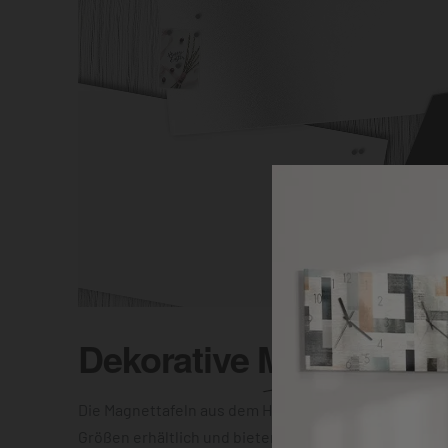
Dekorative
Magnettafel
Die Magnettafeln aus dem Hause DEQOART sind in vi
Größen erhältlich und bieten Dir die Wahl zwischen e