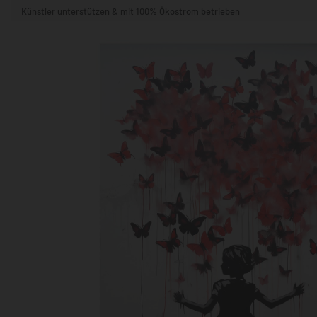
Künstler unterstützen & mit 100% Ökostrom betrieben
STIL & THEMA
FORMAT
RÄUME
KÜNSTLER:INNEN
BELIEBTE
POPKULTUR & -ART
NATUR- & TIERWELT
ALLE ANSE
QUADRATISCH
VERTIKAL
HORIZONTAL
WOHNZIMMER
SCHLAFZIMMER
KINDERZIMMER
FLUR