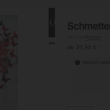
Schmetter
Mia Urban
ALLE ANSEHEN
KUNST & MALEREI
ab
37,90
€
*
HEN
PRODUKT
AUSW
1
BADEZIMMER
BÜRO
KÜCHE
AUSSENBEREICH