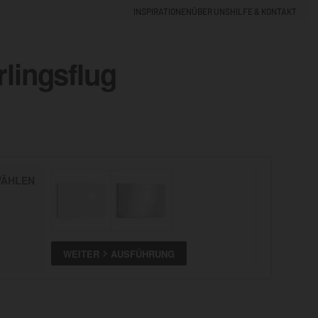
INSPIRATIONEN
ÜBER UNS
HILFE & KONTAKT
lingsflug
EINLOGGEN
0
5% NEUKUNDEN-RABATT
ÄHLEN
ALLE
ANSEHEN
WEITER
AUSFÜHRUNG