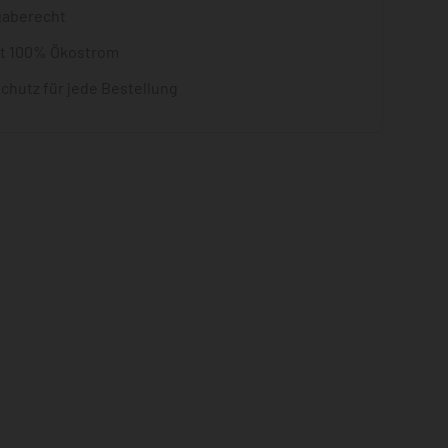
gaberecht
it 100% Ökostrom
chutz für jede Bestellung