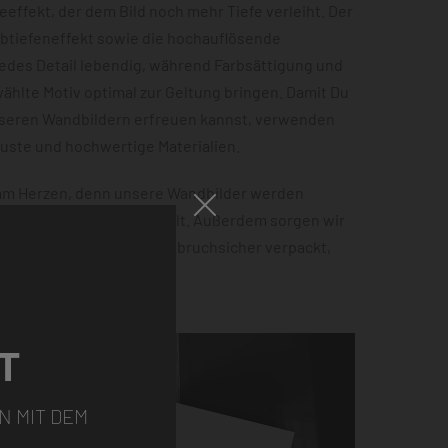
effekt, der dem Bild noch mehr Tiefe verleiht. Der
rbtiefeneffekt sowie die hochauflösende
jedes Detail lebendig, während Farbsättigung und
hlte Motiv optimal zur Geltung bringen. Damit Du
nseren Wandbildern erfreuen kannst, verwenden
buste und hochwertige Materialien.
 am Herzen, denn unsere Wandbilder werden
 100% Ökostrom hergestellt. Außerdem sorgen wir
tellung sicher ankommt – bruchsicher verpackt,
ht.
T
N MIT DEM