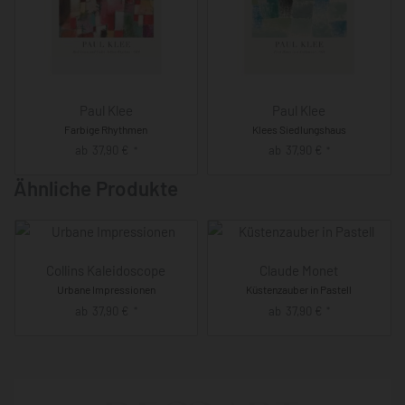
Paul Klee
Paul Klee
Farbige Rhythmen
Klees Siedlungshaus
ab
37,90
€
ab
37,90
€
*
*
Ähnliche Produkte
Collins Kaleidoscope
Claude Monet
Urbane Impressionen
Küstenzauber in Pastell
ab
37,90
€
ab
37,90
€
*
*