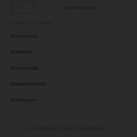
In den Warenkorb
Lieferzeit:
ca. 4 - 6 Wochen
Beschreibung
Künstler:in
Produktdetails
Produktsicherheit
Bewertungen
Bewertet mit
0
von 5
Kostenloser Versand in Deutschland