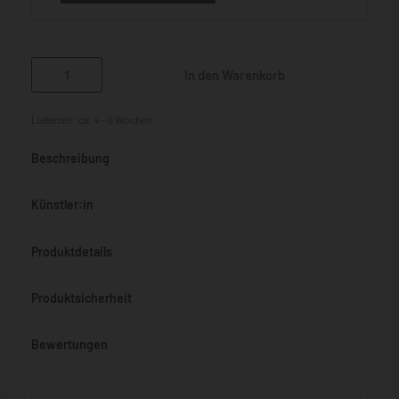
In den Warenkorb
Lieferzeit:
ca. 4 - 6 Wochen
Beschreibung
Künstler:in
Produktdetails
Produktsicherheit
Bewertungen
Bewertet mit
0
von 5