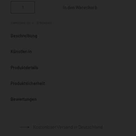
In den Warenkorb
Lieferzeit:
ca. 4 - 6 Wochen
Beschreibung
Künstler:in
Produktdetails
Produktsicherheit
Bewertungen
Bewertet mit
0
von 5
Kostenloser Versand in Deutschland