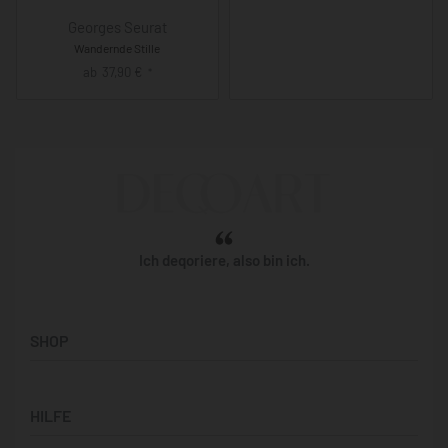
Georges Seurat
Wandernde Stille
ab
37,90
€
*
Ich deqoriere, also bin ich.
SHOP
Künstler:innen
HILFE
Bilderwände