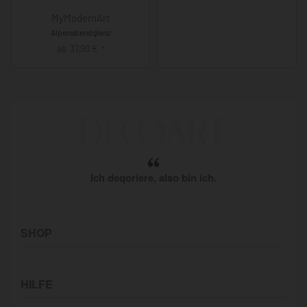
MyModernArt
Alpenabendglanz
ab
37,90
€
*
Ich deqoriere, also bin ich.
SHOP
Künstler:innen
HILFE
Bilderwände