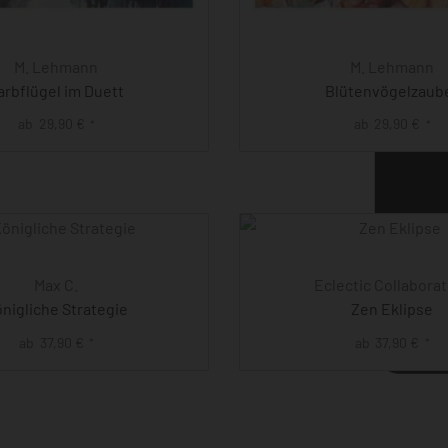
M. Lehmann
M. Lehmann
arbflügel im Duett
Blütenvögelzaub
ab
29,90
€
ab
29,90
€
*
*
Max C.
Eclectic Collabora
nigliche Strategie
Zen Eklipse
ab
37,90
€
ab
37,90
€
*
*