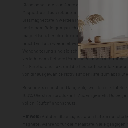
Glasmagnettafel aus 4 mm dickem Sicherheitsglas o
Magnetboard aus robustem Metallblech mit ca. 0,7 m
Glasmagnettafeln werden inklusive zwei Neodym-Mag
und einem Reinigungstuch geliefert. Beide Varianten
magnetisch, beschreibbar und lassen sich im Anschl
feuchten Tuch wieder abwischen. Dank der vormonti
Wandhalterung sind sie schnell montiert und der S
verleiht dann Deinem Raum einen modernen Touch. D
3D-Farbtiefeneffekt und die hochauflösende Farbqua
von dir ausgewählte Motiv auf der Tafel zum absolut
Besonders robust und langlebig, werden die Tafeln k
100% Ökostrom produziert. Zudem genießt Du bei je
vollen Käufer*innenschutz.
Hinweis
: Auf den Glasmagnettafeln haften nur star
Magnete, während für die Metalltafeln alle gängigen