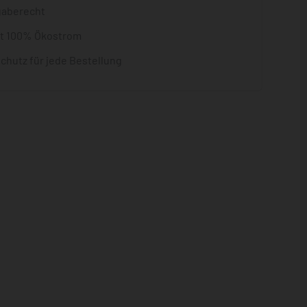
gaberecht
it 100% Ökostrom
chutz für jede Bestellung