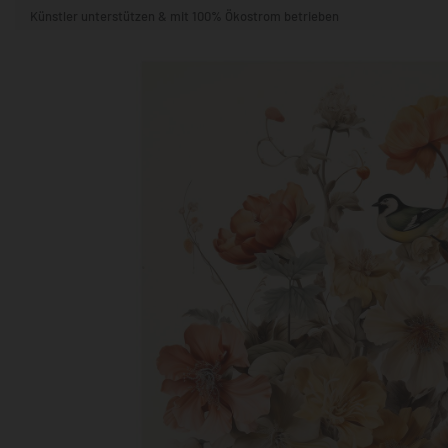
Künstler unterstützen & mit 100% Ökostrom betrieben
STIL & THEMA
FORMAT
RÄUME
KÜNSTLER:INNEN
BELIEBTE
POPKULTUR & -ART
NATUR- & TIERWELT
ALLE ANSE
QUADRATISCH
VERTIKAL
HORIZONTAL
WOHNZIMMER
SCHLAFZIMMER
KINDERZIMMER
FLUR