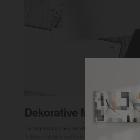
Dekorative
Magnettafel
Die Magnettafeln aus dem Hause DEQOART sind in vi
Größen erhältlich und bieten Dir die Wahl zwischen e