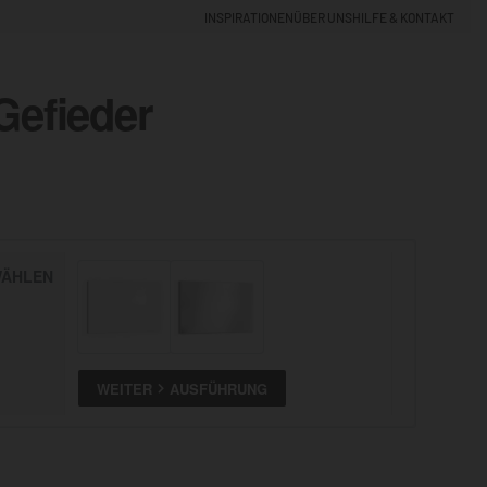
INSPIRATIONEN
ÜBER UNS
HILFE & KONTAKT
Gefieder
EINLOGGEN
0
5% NEUKUNDEN-RABATT
ÄHLEN
ALLE
ANSEHEN
WEITER
AUSFÜHRUNG