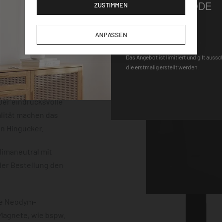
GUTSCHEINCODE
ZUSTIMMEN
der einem
m Stärke. Die
DEQOART5
neten, einem Stift
ANPASSEN
 sind vollständig
Das Angebot ist limitiert und gilt auss
uss mit einem
die erstmalig erstellt werden.
erten
chwebeeffekt
er eindrucksvolle
lität machen das
en Hingucker.
limaneutral mit
der Bestellung den
ke Neodym-
 Magnete, wie bspw.