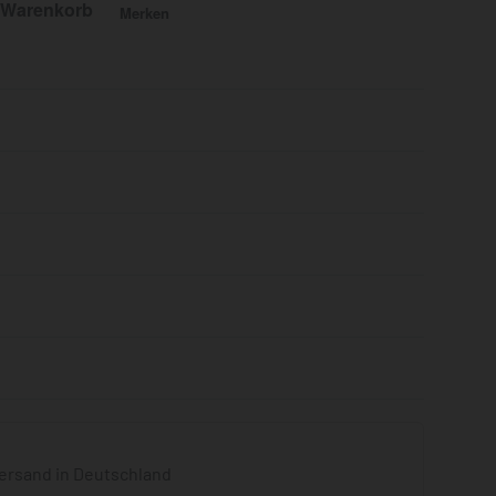
 Warenkorb
Merken
Bewertet mit
0
von 5
ersand in Deutschland