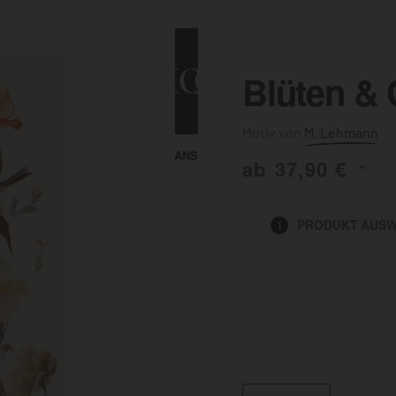
Blüten & 
M. Lehmann
ALLE ANSEHEN
KUNST & MALEREI
ab
37,90
€
*
HEN
PRODUKT
AUSW
1
BADEZIMMER
BÜRO
KÜCHE
AUSSENBEREICH