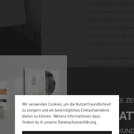
einzigartigen Schwebe
eindrucksvolle 3D-Fa
Farbqualität machen 
Kontraste das ausgewä
Dich auch lange an u
wir ausschließlich ro
Uns liegt die Umwelt
klimaneutral und mit
dafür, dass Deine Bes
damit nichts schiefge
NUR FÜR KURZE ZEI
Wir verwenden Cookies, um die Nutzerfreundlichkeit
5% RABAT
zu steigern und ein bestmögliches Einkaufserlebnis
bieten zu können. Weitere Informationen dazu
findest du in unserer
Datenschutzerklärung
.
elen verschiedenen
FÜR ALLE NEUKUND
iner