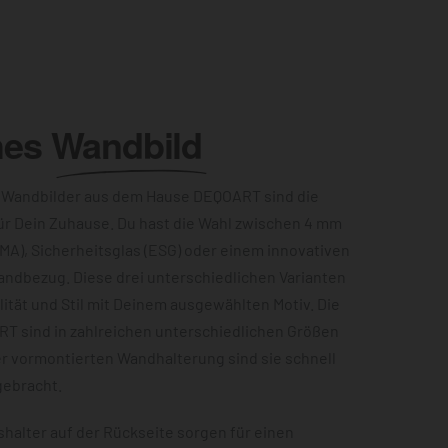
hes
Wandbild
 Wandbilder aus dem Hause DEQOART sind die
ür Dein Zuhause. Du hast die Wahl zwischen 4 mm
MA), Sicherheitsglas (ESG) oder einem innovativen
andbezug. Diese drei unterschiedlichen Varianten
ität und Stil mit Deinem ausgewählten Motiv. Die
RT sind in zahlreichen unterschiedlichen Größen
er vormontierten Wandhalterung sind sie schnell
gebracht.
halter auf der Rückseite sorgen für einen