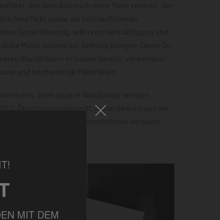
effekt, der dem Bild noch mehr Tiefe verleiht. Der
rbtiefeneffekt sowie die hochauflösende
jedes Detail lebendig, während Farbsättigung und
hlte Motiv optimal zur Geltung bringen. Damit Du
nseren Wandbildern erfreuen kannst, verwenden
buste und hochwertige Materialien.
 am Herzen, denn unsere Wandbilder werden
 100% Ökostrom hergestellt. Außerdem sorgen wir
tellung sicher ankommt – bruchsicher verpackt,
ht.
T!
T
EN MIT DEM