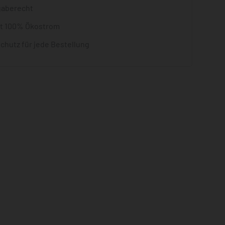
gaberecht
it 100% Ökostrom
chutz für jede Bestellung