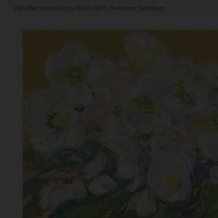
Künstler unterstützen & mit 100% Ökostrom betrieben
STIL & THEMA
FORMAT
RÄUME
KÜNSTLER:INNEN
BELIEBTE
POPKULTUR & -ART
NATUR- & TIERWELT
ALLE ANSE
QUADRATISCH
VERTIKAL
HORIZONTAL
WOHNZIMMER
SCHLAFZIMMER
KINDERZIMMER
FLUR