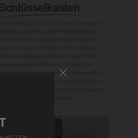
Schlüsselkasten
lkästen bestechen durch eine hochwertige ca. 4
eitsglas und einem stabilen Metallgehäuse in
der Weiß. Mit zwei Neodym-Magneten und 50
etet er dir reichlich Platz im Inneren und die
ank der leichtgängigen Scharniere lässt sich die
sselbox mühelos öffnen und schließen. Die
ibbare Oberfläche und der 3D-Farbtiefeneffekt
zu einem echten Hingucker, egal mit welchem
ist. Für eine einfache und schnelle Montage an der
 Einbuchtungen auf der Rückseite.
T
N MIT DEM