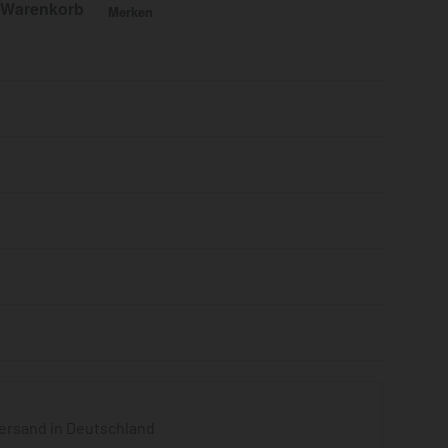
 Warenkorb
Merken
Bewertet mit
0
von 5
ersand in Deutschland