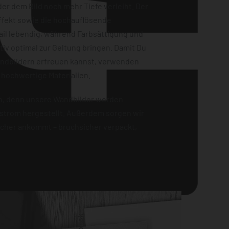
er dem Bild noch mehr Tiefe verleiht. Der
ffekt sowie die hochauflösende
ail lebendig, während Farbsättigung und
iv optimal zur Geltung bringen. Damit Du
andbildern erfreuen kannst, verwenden
 hochwertige Materialien.
en, denn unsere Wandbilder werden
strom hergestellt. Außerdem sorgen wir
sicher ankommt – bruchsicher verpackt,