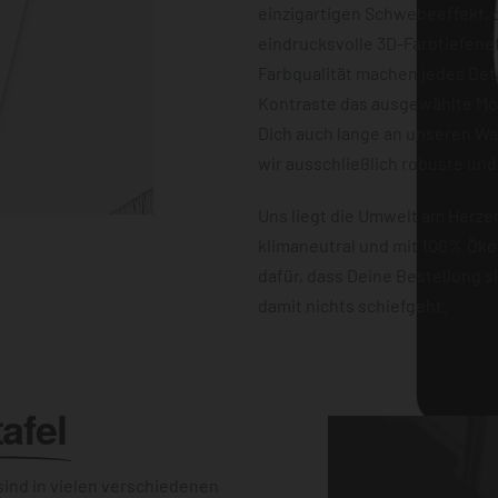
einzigartigen Schwebeeffekt, d
eindrucksvolle 3D-Farbtiefene
Farbqualität machen jedes Det
Kontraste das ausgewählte Mot
Dich auch lange an unseren W
wir ausschließlich robuste und
Uns liegt die Umwelt am Herz
klimaneutral und mit 100% Öko
dafür, dass Deine Bestellung 
damit nichts schiefgeht.
afel
ind in vielen verschiedenen