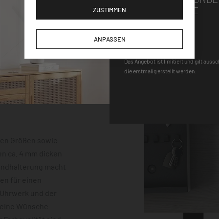
GUTSCHEINCODE
ZUSTIMMEN
DEQOART5
ANPASSEN
Das Angebot ist limitiert und gilt auss
die erstmalig erstellt werden.
hen Größen sowie
en ca. 4 mm dicken
Wandhalterung macht
gen für einen
-Uhrwerk und der
keine Wünsche