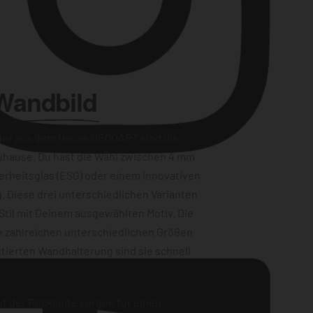
Wandbild
der aus dem Hause DEQOART sind die
uhause. Du hast die Wahl zwischen 4 mm
erheitsglas (ESG) oder einem innovativen
Instagram
. Diese drei unterschiedlichen Varianten
Stil mit Deinem ausgewählten Motiv. Die
n zahlreichen unterschiedlichen Größen
tierten Wandhalterung sind sie schnell
f der Rückseite sorgen für einen