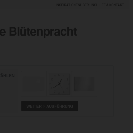
INSPIRATIONEN
ÜBER UNS
HILFE & KONTAKT
e Blütenpracht
EINLOGGEN
0
5% NEUKUNDEN-RABATT
ÄHLEN
ALLE
ANSEHEN
WEITER
AUSFÜHRUNG