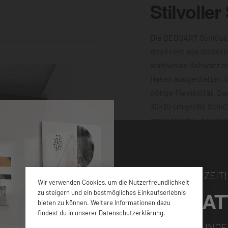
Stilvoller
Die DEQOART Schlüsse
mm Front aus Sicherh
wahlweise Schwarz o
Haken ausgestattet, bi
nötige Flexibilität. D
30×30 cm große Schlü
magnetische, beschre
machen ihn außerdem 
Motiv dieser verziert 
Wand sorgen die vier
NUR FÜR KURZE ZEIT!
Wir verwenden Cookies, um die Nutzerfreundlichkeit
5% RABAT
zu steigern und ein bestmögliches Einkaufserlebnis
bieten zu können. Weitere Informationen dazu
findest du in unserer
Datenschutzerklärung
.
FÜR ALLE NEUKUNDE