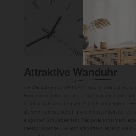
Attraktive
Wanduhr
Die Wanduhren von DEQOART sind in unterschiedlic
Formen erhältlich und überzeugen mit einer elegant
Front aus Sicherheitsglas (ESG). Die vormontierte 
sie sofort einsatzbereit, und die Abstandshalter sor
eleganten Schwebeeffekt. Das geräuscharme Quarz
beeindruckende 3D-Farbtiefeneffekt lassen zudem 