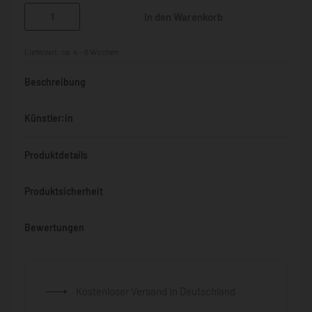
In den Warenkorb
Lieferzeit:
ca. 4 - 6 Wochen
Beschreibung
Künstler:in
Produktdetails
Produktsicherheit
Bewertungen
Bewertet mit
0
von 5
Kostenloser Versand in Deutschland