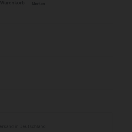
 Warenkorb
Merken
Bewertet mit
0
von 5
ersand in Deutschland