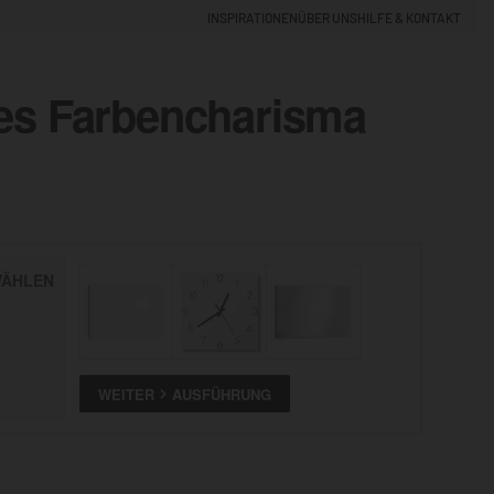
INSPIRATIONEN
ÜBER UNS
HILFE & KONTAKT
es Farbencharisma
EINLOGGEN
0
t
5% NEUKUNDEN-RABATT
ÄHLEN
ALLE
ANSEHEN
WEITER
AUSFÜHRUNG