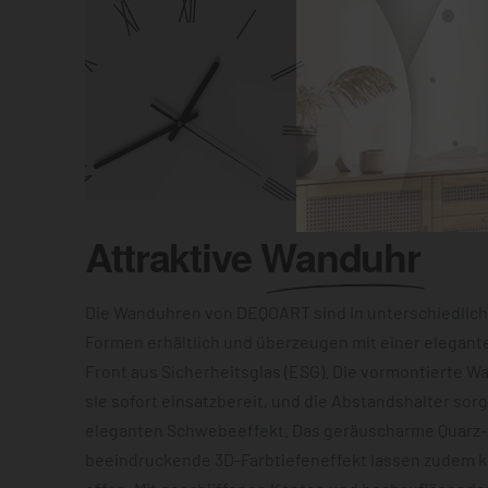
Attraktive
Wanduhr
Die Wanduhren von DEQOART sind in unterschiedlic
Formen erhältlich und überzeugen mit einer elegant
Front aus Sicherheitsglas (ESG). Die vormontierte 
sie sofort einsatzbereit, und die Abstandshalter sor
eleganten Schwebeeffekt. Das geräuscharme Quarz
beeindruckende 3D-Farbtiefeneffekt lassen zudem 