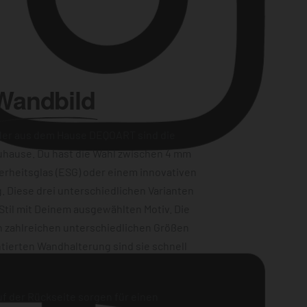
Wandbild
der aus dem Hause DEQOART sind die
uhause. Du hast die Wahl zwischen 4 mm
erheitsglas (ESG) oder einem innovativen
Instagram
. Diese drei unterschiedlichen Varianten
Stil mit Deinem ausgewählten Motiv. Die
n zahlreichen unterschiedlichen Größen
tierten Wandhalterung sind sie schnell
f der Rückseite sorgen für einen