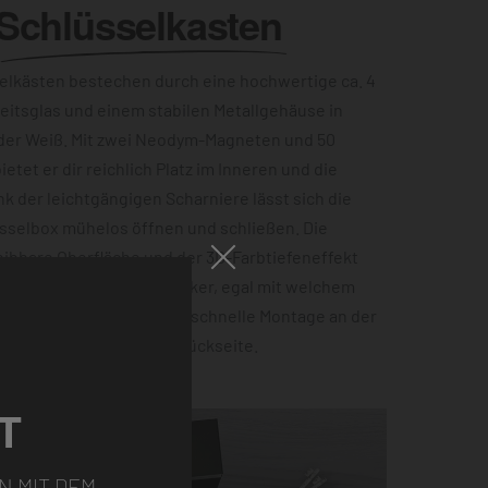
Schlüsselkasten
lkästen bestechen durch eine hochwertige ca. 4
eitsglas und einem stabilen Metallgehäuse in
der Weiß. Mit zwei Neodym-Magneten und 50
etet er dir reichlich Platz im Inneren und die
ank der leichtgängigen Scharniere lässt sich die
sselbox mühelos öffnen und schließen. Die
ibbare Oberfläche und der 3D-Farbtiefeneffekt
zu einem echten Hingucker, egal mit welchem
ist. Für eine einfache und schnelle Montage an der
 Einbuchtungen auf der Rückseite.
T
N MIT DEM