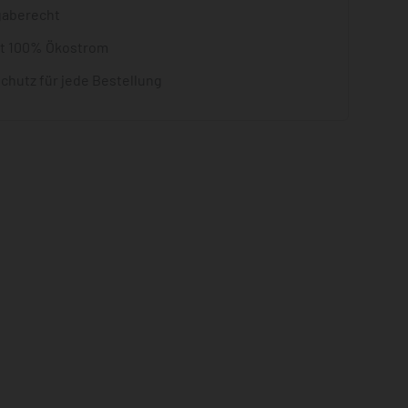
gaberecht
it 100% Ökostrom
chutz für jede Bestellung