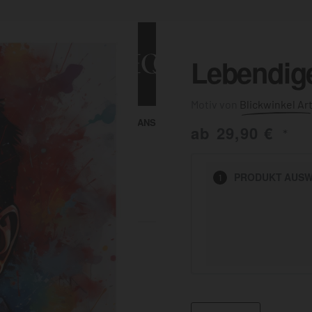
Lebendig
Blickwinkel Ar
ALLE ANSEHEN
KUNST & MALEREI
ab
29,90
€
*
HEN
PRODUKT
AUSW
1
BADEZIMMER
BÜRO
KÜCHE
AUSSENBEREICH