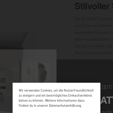
Stilvoller
Die DEQOART Schlüsse
mm Front aus Sicherh
wahlweise Schwarz o
Haken ausgestattet, bi
nötige Flexibilität. D
30×30 cm große Schlü
magnetische, beschre
machen ihn außerdem 
Motiv dieser verziert 
Wand sorgen die vier
NUR FÜR KURZE ZEIT!
Wir verwenden Cookies, um die Nutzerfreundlichkeit
5% RABAT
zu steigern und ein bestmögliches Einkaufserlebnis
bieten zu können. Weitere Informationen dazu
findest du in unserer
Datenschutzerklärung
.
FÜR ALLE NEUKUNDE