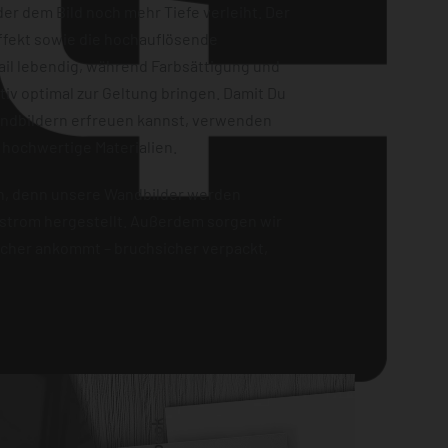
er dem Bild noch mehr Tiefe verleiht. Der
ffekt sowie die hochauflösende
ail lebendig, während Farbsättigung und
iv optimal zur Geltung bringen. Damit Du
andbildern erfreuen kannst, verwenden
 hochwertige Materialien.
en, denn unsere Wandbilder werden
strom hergestellt. Außerdem sorgen wir
sicher ankommt – bruchsicher verpackt,