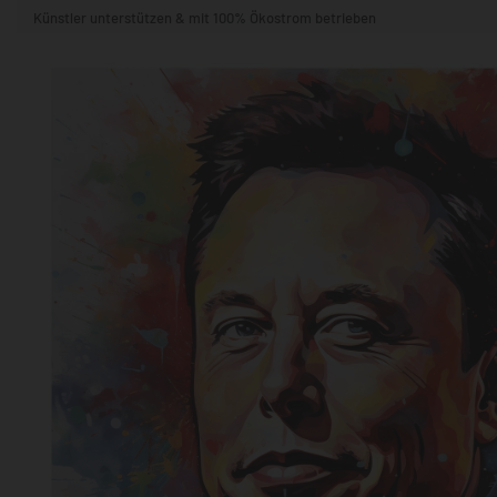
Künstler unterstützen & mit 100% Ökostrom betrieben
STIL & THEMA
FORMAT
RÄUME
KÜNSTLER:INNEN
BELIEBTE
POPKULTUR & -ART
NATUR- & TIERWELT
ALLE ANSE
QUADRATISCH
VERTIKAL
HORIZONTAL
WOHNZIMMER
SCHLAFZIMMER
KINDERZIMMER
FLUR