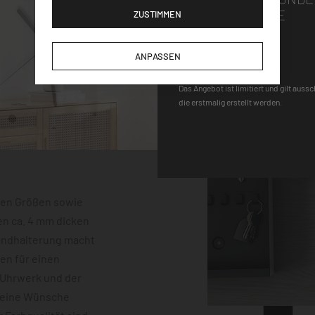
GUTSCHEINCODE
ZUSTIMMEN
DEQOART5
ANPASSEN
Das Angebot ist limitiert und gilt auss
die erstmalig erstellt werden.
hen Größen sowie
en ca. 4 mm dicken
Wandhalterung macht
gen für einen
-Uhrwerk und der
keine Wünsche