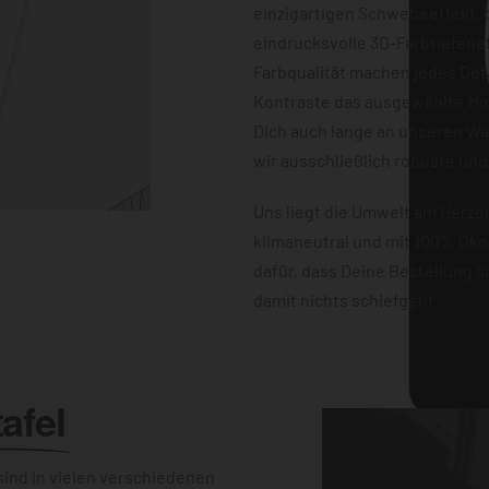
einzigartigen Schwebeeffekt, d
eindrucksvolle 3D-Farbtiefene
Farbqualität machen jedes Det
Kontraste das ausgewählte Mot
Dich auch lange an unseren W
wir ausschließlich robuste und
Uns liegt die Umwelt am Herz
klimaneutral und mit 100% Öko
dafür, dass Deine Bestellung 
damit nichts schiefgeht.
afel
ind in vielen verschiedenen