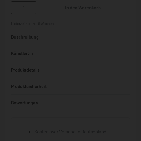
In den Warenkorb
Lieferzeit:
ca. 4 - 6 Wochen
Beschreibung
Künstler:in
Produktdetails
Produktsicherheit
Bewertungen
Bewertet mit
0
von 5
Kostenloser Versand in Deutschland