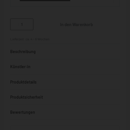
In den Warenkorb
Lieferzeit:
ca. 4 - 6 Wochen
Beschreibung
Künstler:in
Produktdetails
Produktsicherheit
Bewertungen
Bewertet mit
0
von 5