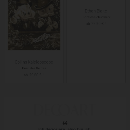
Ethan Blake
Florales Schuhwerk
ab
29,90
€
*
Collins Kaleidoscope
Duell des Geldes
ab
29,90
€
*
Ich deqoriere, also bin ich.