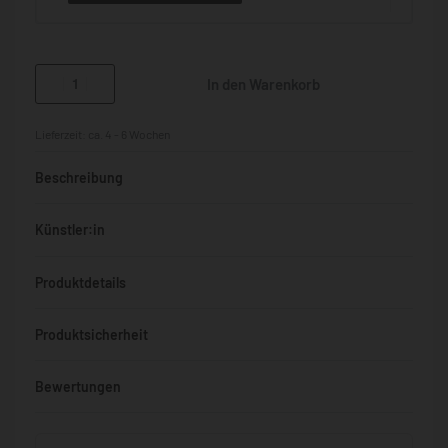
In den Warenkorb
Lieferzeit:
ca. 4 - 6 Wochen
Beschreibung
Künstler:in
Produktdetails
Produktsicherheit
Bewertungen
Bewertet mit
0
von 5