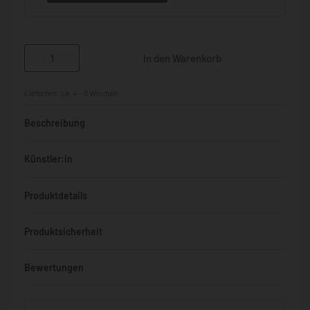
In den Warenkorb
Lieferzeit:
ca. 4 - 6 Wochen
Beschreibung
Künstler:in
Produktdetails
Produktsicherheit
Bewertungen
Bewertet mit
0
von 5