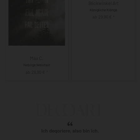
Blickwinkel Art
Königliche Klänge
ab
29,90
€
*
Max C.
Neblige Weisheit
ab
29,90
€
*
Ich deqoriere, also bin ich.