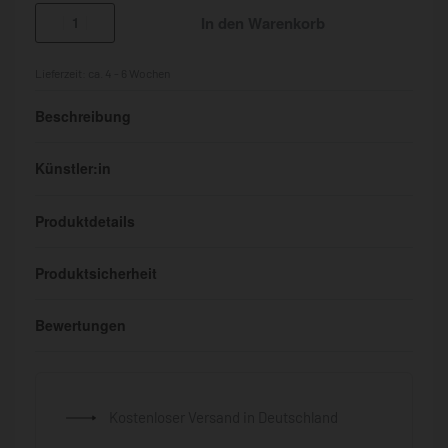
In den Warenkorb
Lieferzeit:
ca. 4 - 6 Wochen
Beschreibung
Künstler:in
Produktdetails
Produktsicherheit
Bewertungen
Bewertet mit
0
von 5
Kostenloser Versand in Deutschland