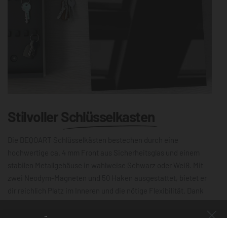
Stilvoller
Schlüsselkasten
Die DEQOART Schlüsselkästen bestechen durch eine
hochwertige ca. 4 mm Front aus Sicherheitsglas und einem
stabilen Metallgehäuse in wahlweise Schwarz oder Weiß. Mit
zwei Neodym-Magneten und 50 Haken ausgestattet, bietet er
dir reichlich Platz im Inneren und die nötige Flexibilität. Dank
der leichtgängigen Scharniere lässt sich die 30×30 cm große
Schlüsselbox mühelos öffnen und schließen. Die magnetische,
NUR FÜR KURZE ZEIT!