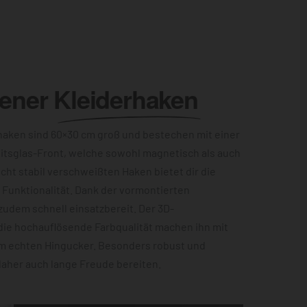
lener
Kleiderhaken
aken sind 60×30 cm groß und bestechen mit einer
itsglas-Front, welche sowohl magnetisch als auch
acht stabil verschweißten Haken bietet dir die
Funktionalität. Dank der vormontierten
zudem schnell einsatzbereit. Der 3D-
die hochauflösende Farbqualität machen ihn mit
m echten Hingucker. Besonders robust und
 daher auch lange Freude bereiten.