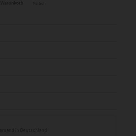
n Warenkorb
Merken
Bewertet mit
0
von 5
ersand in Deutschland