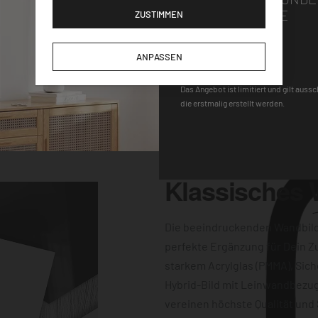
Wandhalterung macht
GUTSCHEINCODE
ZUSTIMMEN
gen für einen
-Uhrwerk und der
DEQOART5
ANPASSEN
keine Wünsche
 Farbqualität sind
Das Angebot ist limitiert und gilt auss
die erstmalig erstellt werden.
dern auch
Klassisches
Die beeindruckenden Wandbil
perfekte Ergänzung für Dein Z
starkem Acrylglas (PMMA), Sich
Hybrid-Bild mit Leinwandbezug
vereinen höchste Qualität und 