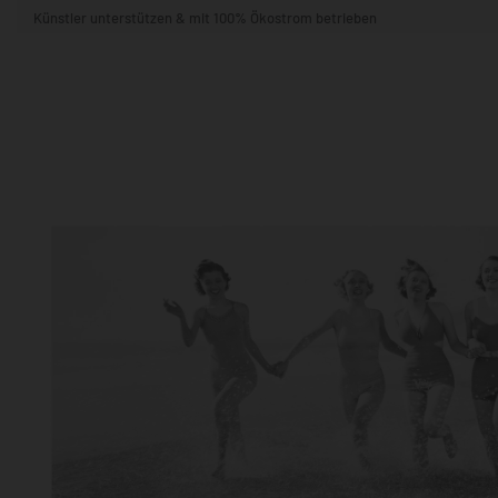
Künstler unterstützen & mit 100% Ökostrom betrieben
STIL & THEMA
FORMAT
RÄUME
KÜNSTLER:INNEN
BELIEBTE
POPKULTUR & -ART
NATUR- & TIERWELT
ALLE ANSE
QUADRATISCH
VERTIKAL
HORIZONTAL
WOHNZIMMER
SCHLAFZIMMER
KINDERZIMMER
FLUR