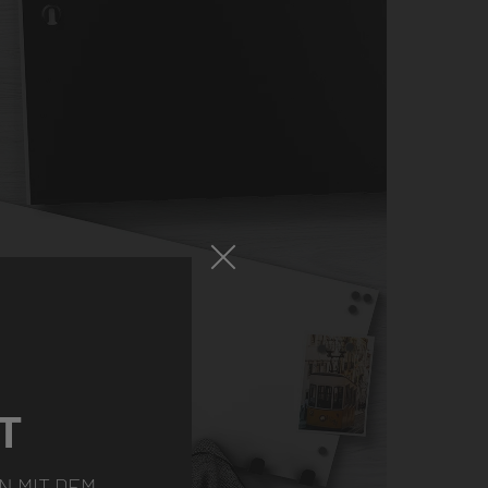
T
N MIT DEM