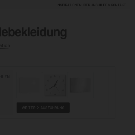
INSPIRATIONEN
ÜBER UNS
HILFE & KONTAKT
debekleidung
EINLOGGEN
0
ation
5% NEUKUNDEN-RABATT
HLEN
ALLE
ANSEHEN
WEITER
AUSFÜHRUNG