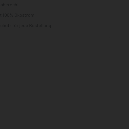
gaberecht
it 100% Ökostrom
chutz für jede Bestellung