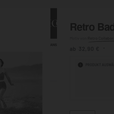
Retro Ba
Retro Collabor
ALLE ANSEHEN
KUNST & MALEREI
ab
32,90
€
*
HEN
PRODUKT
AUSWÄ
1
BADEZIMMER
BÜRO
KÜCHE
AUSSENBEREICH