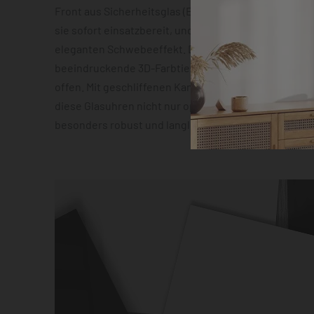
Front aus Sicherheitsglas (ESG). Die vormontierte 
sie sofort einsatzbereit, und die Abstandshalter sor
eleganten Schwebeeffekt. Das geräuscharme Quarz
beeindruckende 3D-Farbtiefeneffekt lassen zudem 
offen. Mit geschliffenen Kanten und hochauflösender
diese Glasuhren nicht nur optisch ein Highlight, son
besonders robust und langlebig.