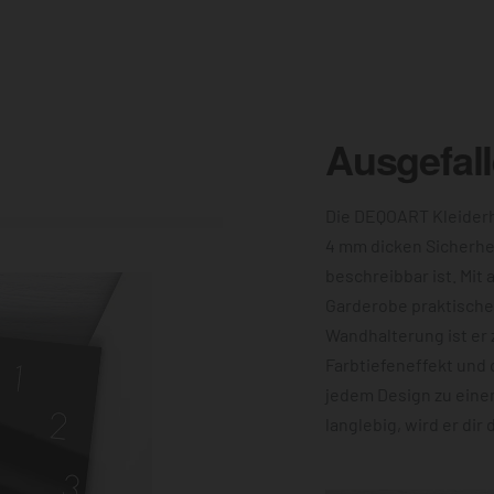
Ausgefal
Die DEQOART Kleiderh
4 mm dicken Sicherhe
beschreibbar ist. Mit 
Garderobe praktische 
Wandhalterung ist er 
Farbtiefeneffekt und 
jedem Design zu eine
langlebig, wird er dir