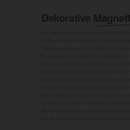
Dekorative
Magnett
Die Magnettafeln aus dem Hause DEQOART s
Größen erhältlich und bieten Dir die Wahl z
Glasmagnettafel aus 4 mm dickem Sicherhe
Magnetboard aus robustem Metallblech mit c
Glasmagnettafeln werden inklusive zwei N
und einem Reinigungstuch geliefert. Beide 
magnetisch, beschreibbar und lassen sich 
feuchten Tuch wieder abwischen. Dank der
Wandhalterung sind sie schnell montiert u
verleiht dann Deinem Raum einen modernen
3D-Farbtiefeneffekt und die hochauflösend
von dir ausgewählte Motiv auf der Tafel zu