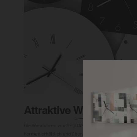
Attraktive
Wanduhr
Die Wanduhren von DEQOART sind in unterschiedlic
Formen erhältlich und überzeugen mit einer elegant