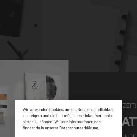
NUR FÜR KURZE ZEIT!
Wir verwenden Cookies, um die Nutzerfreundlichkeit
5% RABAT
zu steigern und ein bestmögliches Einkaufserlebnis
bieten zu können. Weitere Informationen dazu
hen Größen sowie
findest du in unserer
Datenschutzerklärung
.
en ca. 4 mm dicken
FÜR ALLE NEUKUNDE