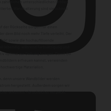
n zahlreichen unterschiedlichen Größen
tierten Wandhalterung sind sie schnell
f der Rückseite sorgen für einen
er dem Bild noch mehr Tiefe verleiht. Der
ffekt sowie die hochauflösende
ail lebendig, während Farbsättigung und
iv optimal zur Geltung bringen. Damit Du
andbildern erfreuen kannst, verwenden
Instagram
 hochwertige Materialien.
en, denn unsere Wandbilder werden
strom hergestellt. Außerdem sorgen wir
sicher ankommt – bruchsicher verpackt,