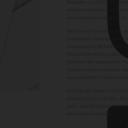
Glasbilder von DEQOART sind i
erhältlich und dank der vormon
und unkompliziert angebracht.
Die cleveren Abstandshalter au
einzigartigen Schwebeeffekt, d
eindrucksvolle 3D-Farbtiefene
Farbqualität machen jedes Det
Kontraste das ausgewählte Mot
Dich auch lange an unseren W
wir ausschließlich robuste und
Uns liegt die Umwelt am Herz
klimaneutral und mit 100% Öko
dafür, dass Deine Bestellung 
damit nichts schiefgeht.