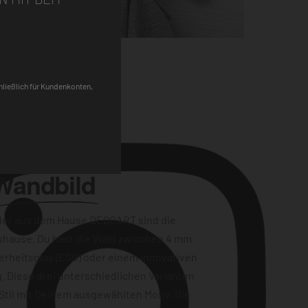
Pinterest
chließlich für Kundenkonten,
Wandbild
der aus dem Hause DEQOART sind die
uhause. Du hast die Wahl zwischen 4 mm
erheitsglas (ESG) oder einem innovativen
. Diese drei unterschiedlichen Varianten
Stil mit Deinem ausgewählten Motiv. Die