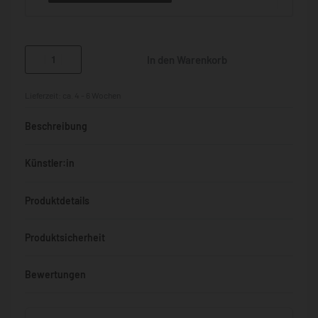
In den Warenkorb
Lieferzeit:
ca. 4 - 6 Wochen
Beschreibung
Künstler:in
Produktdetails
Produktsicherheit
Bewertungen
Bewertet mit
0
von 5