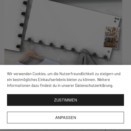
Wir verwenden Cookies, um die Nutzerfreundlichkeit zu steigern und
ein bestmögliches Einkaufserlebnis bieten zu können. Weitere
Ausgefallener
Kleiderhaken
Informationen dazu findest du in unserer
Datenschutzerklärung
.
Die DEQOART Kleiderhaken sind 60×30 cm groß und bestechen
ZUSTIMMEN
mit einer 4 mm dicken Sicherheitsglas-Front, welche sowohl
magnetisch als auch beschreibbar ist. Mit acht stabil
ANPASSEN
verschweißten Haken bietet dir die Garderobe praktische
Funktionalität. Dank der vormontierten Wandhalterung ist er