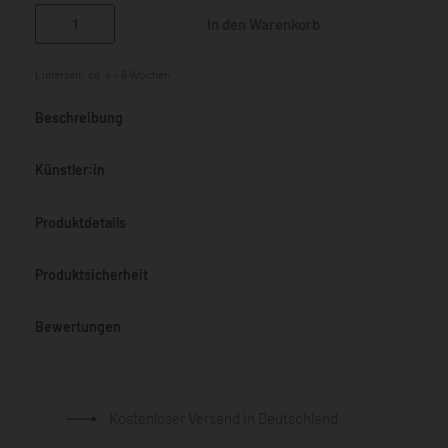
In den Warenkorb
Lieferzeit:
ca. 4 - 6 Wochen
Beschreibung
Künstler:in
Produktdetails
Produktsicherheit
Bewertungen
Bewertet mit
0
von 5
Kostenloser Versand in Deutschland