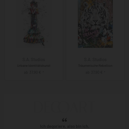
S.A. Studios
S.A. Studios
Urbane Identitätskunst
Träumerische Rebellion
ab
37,90
€
ab
37,90
€
*
*
Ich deqoriere, also bin ich.