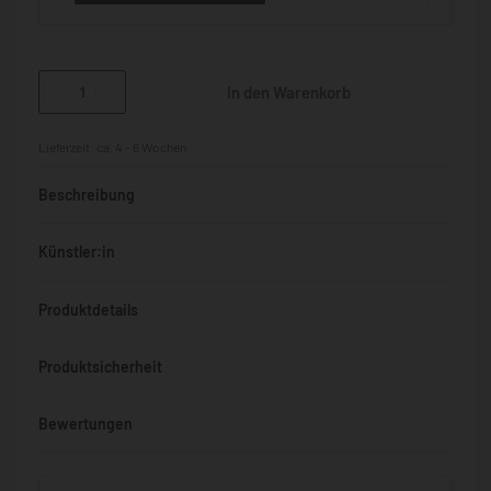
In den Warenkorb
Lieferzeit:
ca. 4 - 6 Wochen
Beschreibung
Künstler:in
Produktdetails
Produktsicherheit
Bewertungen
Bewertet mit
0
von 5