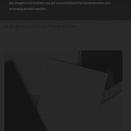
Das Angebot ist limitiert und gilt ausschließlich für Kundenkonten, die
zudem schnell einsatzbereit. Der 3D-Farbtiefeneffekt und die
erstmalig erstellt werden.
hochauflösende Farbqualität machen ihn mit jedem Design zu
einem echten Hingucker. Besonders robust und langlebig, wird
er dir daher auch lange Freude bereiten.