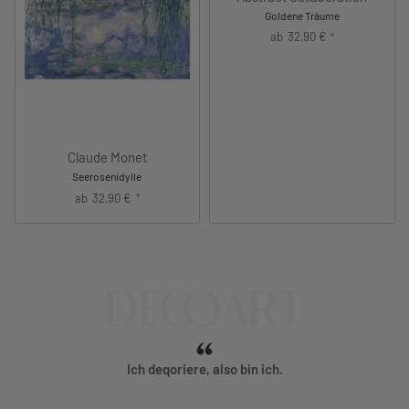
Goldene Träume
ab
32,90
€
*
Claude Monet
Seerosenidylle
ab
32,90
€
*
Ich deqoriere, also bin ich.