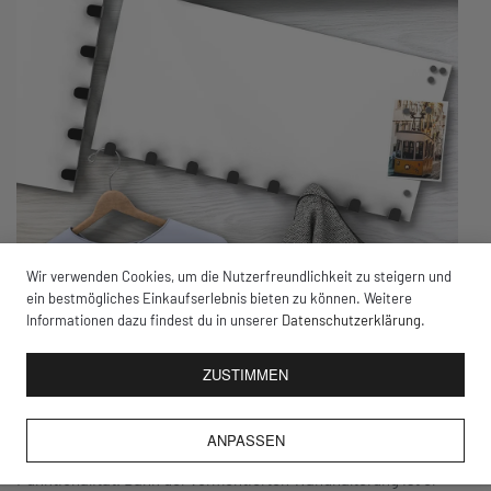
Wir verwenden Cookies, um die Nutzerfreundlichkeit zu steigern und
ein bestmögliches Einkaufserlebnis bieten zu können. Weitere
Ausgefallener
Kleiderhaken
Informationen dazu findest du in unserer
Datenschutzerklärung
.
Die DEQOART Kleiderhaken sind 60×30 cm groß und bestechen
ZUSTIMMEN
mit einer 4 mm dicken Sicherheitsglas-Front, welche sowohl
magnetisch als auch beschreibbar ist. Mit acht stabil
ANPASSEN
verschweißten Haken bietet dir die Garderobe praktische
Funktionalität. Dank der vormontierten Wandhalterung ist er