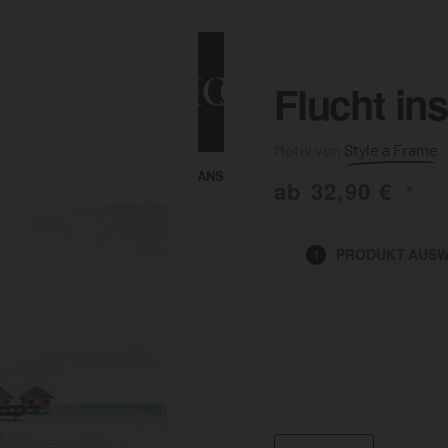
Flucht in
Style a Frame
ALLE ANSEHEN
KUNST & MALEREI
ab
32,90
€
*
HEN
PRODUKT
AUSW
1
BADEZIMMER
BÜRO
KÜCHE
AUSSENBEREICH