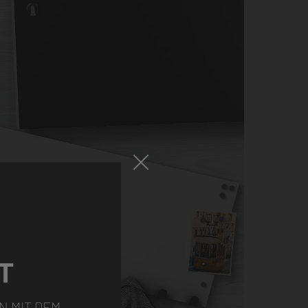
T
N MIT DEM