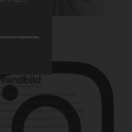
Pinterest
chließlich für Kundenkonten,
Wandbild
der aus dem Hause DEQOART sind die
uhause. Du hast die Wahl zwischen 4 mm
erheitsglas (ESG) oder einem innovativen
. Diese drei unterschiedlichen Varianten
Stil mit Deinem ausgewählten Motiv. Die