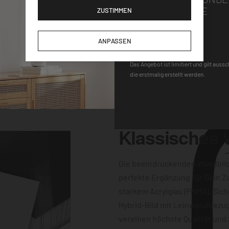
Wandhalterung macht
GUTSCHEINCODE
ZUSTIMMEN
gen für einen
-Uhrwerk und der
DEQOART5
ANPASSEN
keine Wünsche
 Farbqualität sind
Das Angebot ist limitiert und gilt auss
die erstmalig erstellt werden.
dern auch
Klassisches
Die beeindruckenden Wandbil
perfekte Ergänzung für Dein Z
starkem Acrylglas (PMMA), Sich
Hybrid-Bild mit Leinwandbezug
vereinen höchste Qualität und 