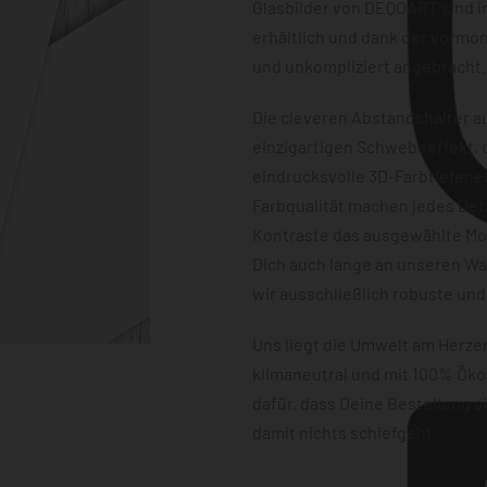
Glasbilder von DEQOART sind i
erhältlich und dank der vormon
und unkompliziert angebracht.
Die cleveren Abstandshalter au
einzigartigen Schwebeeffekt, d
eindrucksvolle 3D-Farbtiefene
Farbqualität machen jedes Det
Kontraste das ausgewählte Mot
Dich auch lange an unseren W
wir ausschließlich robuste und
Uns liegt die Umwelt am Herz
klimaneutral und mit 100% Öko
dafür, dass Deine Bestellung 
damit nichts schiefgeht.