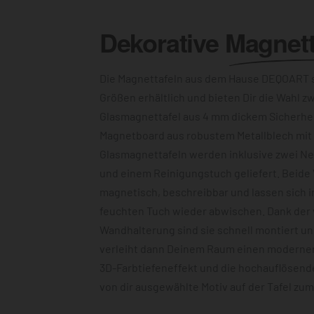
Dekorative
Magnett
Die Magnettafeln aus dem Hause DEQOART s
Größen erhältlich und bieten Dir die Wahl z
Glasmagnettafel aus 4 mm dickem Sicherhe
Magnetboard aus robustem Metallblech mit c
Glasmagnettafeln werden inklusive zwei N
und einem Reinigungstuch geliefert. Beide 
magnetisch, beschreibbar und lassen sich 
feuchten Tuch wieder abwischen. Dank der
Wandhalterung sind sie schnell montiert u
verleiht dann Deinem Raum einen modernen
3D-Farbtiefeneffekt und die hochauflösend
von dir ausgewählte Motiv auf der Tafel zu