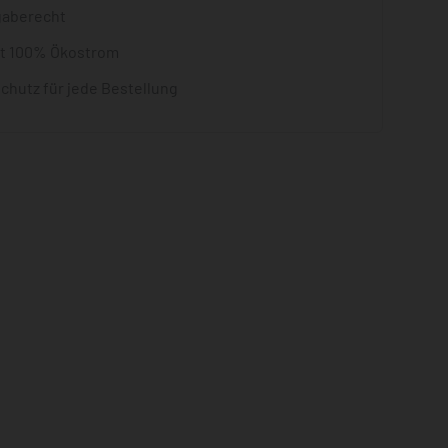
gaberecht
it 100% Ökostrom
chutz für jede Bestellung