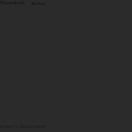
 Warenkorb
Merken
Bewertet mit
0
von 5
ersand in Deutschland