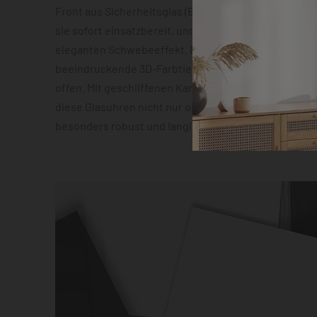
Front aus Sicherheitsglas (ESG). Die vormontierte 
sie sofort einsatzbereit, und die Abstandshalter sor
eleganten Schwebeeffekt. Das geräuscharme Quarz
beeindruckende 3D-Farbtiefeneffekt lassen zudem 
offen. Mit geschliffenen Kanten und hochauflösender
diese Glasuhren nicht nur optisch ein Highlight, son
besonders robust und langlebig.