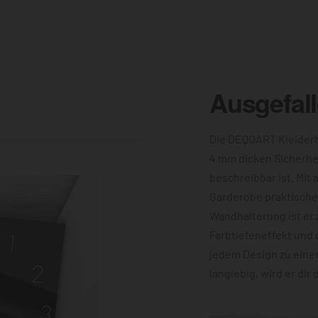
Ausgefal
Die DEQOART Kleiderh
4 mm dicken Sicherhe
beschreibbar ist. Mit 
Garderobe praktische 
Wandhalterung ist er 
Farbtiefeneffekt und 
jedem Design zu eine
langlebig, wird er dir