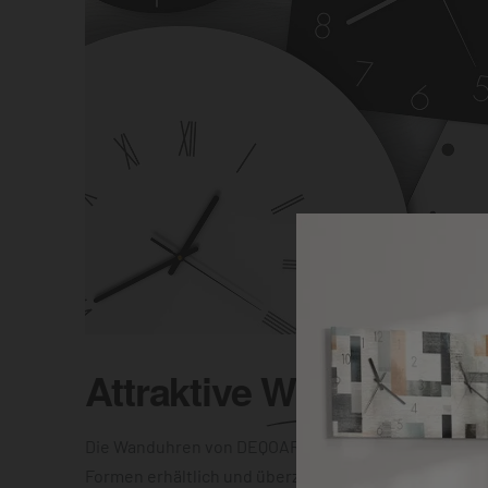
Attraktive
Wanduhr
Die Wanduhren von DEQOART sind in unterschiedlic
Formen erhältlich und überzeugen mit einer elegant