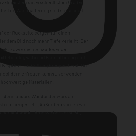
n zahlreichen unterschiedlichen Größen
tierten Wandhalterung sind sie schnell
f der Rückseite sorgen für einen
er dem Bild noch mehr Tiefe verleiht. Der
ffekt sowie die hochauflösende
ail lebendig, während Farbsättigung und
iv optimal zur Geltung bringen. Damit Du
andbildern erfreuen kannst, verwenden
Instagram
 hochwertige Materialien.
en, denn unsere Wandbilder werden
strom hergestellt. Außerdem sorgen wir
sicher ankommt – bruchsicher verpackt,