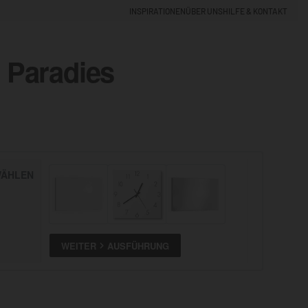
INSPIRATIONEN
ÜBER UNS
HILFE & KONTAKT
s Paradies
EINLOGGEN
0
5% NEUKUNDEN-RABATT
ÄHLEN
ALLE
ANSEHEN
WEITER
AUSFÜHRUNG