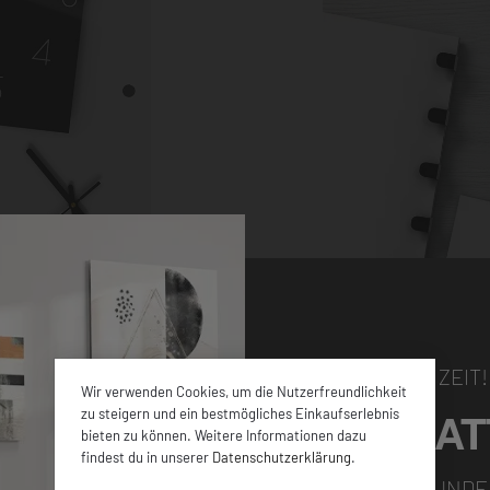
NUR FÜR KURZE ZEIT!
Wir verwenden Cookies, um die Nutzerfreundlichkeit
5% RABAT
zu steigern und ein bestmögliches Einkaufserlebnis
bieten zu können. Weitere Informationen dazu
hen Größen sowie
findest du in unserer
Datenschutzerklärung
.
en ca. 4 mm dicken
FÜR ALLE NEUKUNDE