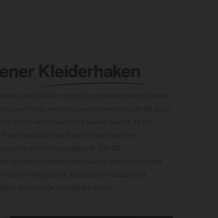
lener
Kleiderhaken
aken sind 60×30 cm groß und bestechen mit einer
itsglas-Front, welche sowohl magnetisch als auch
acht stabil verschweißten Haken bietet dir die
Funktionalität. Dank der vormontierten
zudem schnell einsatzbereit. Der 3D-
die hochauflösende Farbqualität machen ihn mit
m echten Hingucker. Besonders robust und
 daher auch lange Freude bereiten.