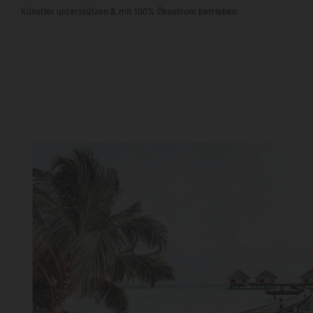
Künstler unterstützen & mit 100% Ökostrom betrieben
STIL & THEMA
FORMAT
RÄUME
KÜNSTLER:INNEN
BELIEBTE
POPKULTUR & -ART
NATUR- & TIERWELT
ALLE ANSE
QUADRATISCH
VERTIKAL
HORIZONTAL
WOHNZIMMER
SCHLAFZIMMER
KINDERZIMMER
FLUR