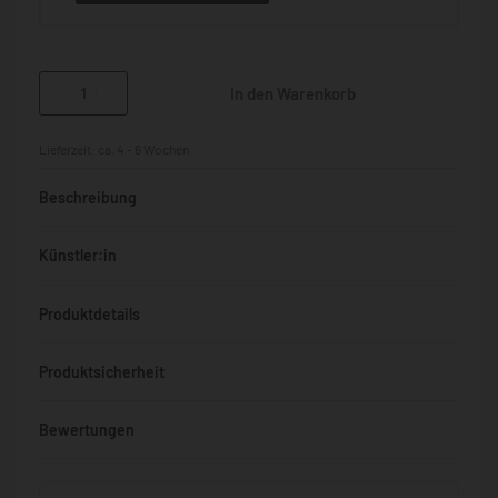
In den Warenkorb
Lieferzeit:
ca. 4 - 6 Wochen
Beschreibung
Künstler:in
Produktdetails
Produktsicherheit
Bewertungen
Bewertet mit
0
von 5